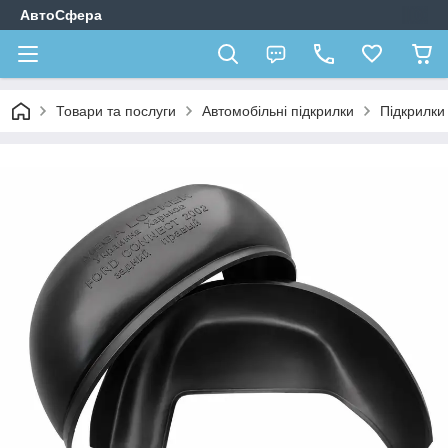
АвтоСфера
Товари та послуги
Автомобільні підкрилки
Підкрилк