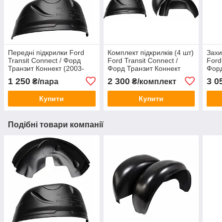
Передні підкрилки Ford
Комплект підкрилків (4 шт)
Захи
Transit Connect / Форд
Ford Transit Connect /
Ford
Транзит Коннект (2003-
Форд Транзит Коннект
Форд
2013)
(2003-2013)
2013
1 250
2 300
3 0
₴/пара
₴/комплект
мм,
Купити
Купити
Подібні товари компанії