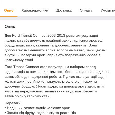
Опис
Характеристики
Доставка
Оплата
Умови п
Опис
Для Ford Transit Connect 2003-2013 років випуску задні
підкрилки забезпечують надійний захист колісних арок від
бруду, води, піску, каміння та дорожніх реагентів. Вони
допомагають зменшити вплив вологи на метал, захищають
внутрішні поверхні арок і сприяють збереженню кузова в
належному стані.
Ford Transit Connect став популярним вибором серед
підприємців та компаній, яким потрібен практичний і надійний
автомобіль для щоденної роботи. Під час експлуатації задні
колісні арки постійно контактують із вологою, піском та
дорожнім брудом. Якісні підкрилки допомагають захистити
кузов від передчасного зношування та довше зберегти
автомобіль у гарному стані.
Переваги:
• Надійний захист задніх колісних арок
• Захист від бруду, води, піску та реагентів