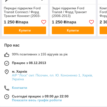
Передні підкрилки Ford
Задні підкрилки Ford
Комп
Transit Connect / Форд
Transit / Форд Транзит
Ford
Транзит Коннект (2003-
(2006-2013)
Форд
2013)
(200
1 250
1 250
2 3
₴/пара
₴/пара
Купити
Купити
Про нас
99% позитивних з 155 відгуків за рік
Працює з 08.12.2013
м. Харків
А/Р "Лоск" смт. Пісочин, пл. Ю. Кононенко 1, Харків,
Україна
Контакти
Сьогодні працює з 09:00 до 22:00
Показати весь графік роботи