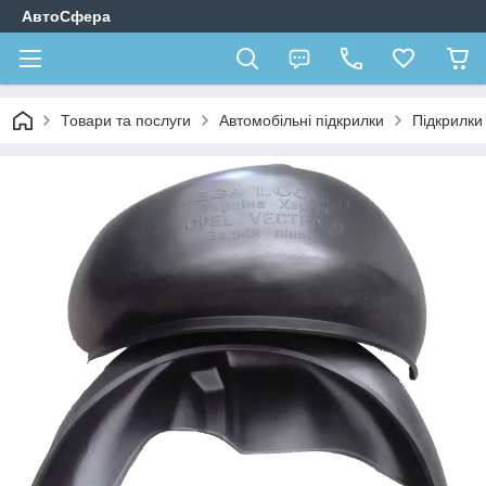
АвтоСфера
Товари та послуги
Автомобільні підкрилки
Підкрилк