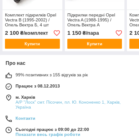
Комплект підкрилків Opel
Підкрилки передні Opel
Комп
Vectra B (1995-2002) /
Vectra A (1988-1995) /
Vect
Опель Вектра Б, 4 шт
Опель Вектра А
Опел
2 100
1 150
2 1
₴/комплект
₴/пара
Купити
Купити
Про нас
99% позитивних з 155 відгуків за рік
Працює з 08.12.2013
м. Харків
А/Р "Лоск" смт. Пісочин, пл. Ю. Кононенко 1, Харків,
Україна
Контакти
Сьогодні працює з 09:00 до 22:00
Показати весь графік роботи