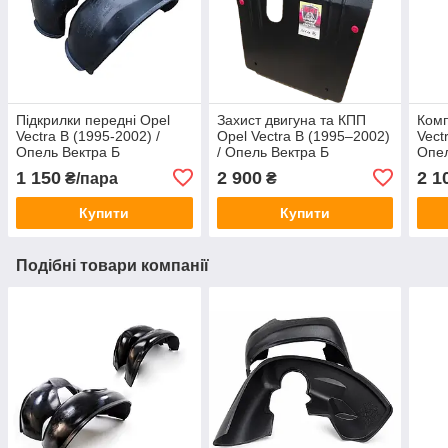
Підкрилки передні Opel
Захист двигуна та КПП
Комп
Vectra B (1995-2002) /
Opel Vectra B (1995–2002)
Vect
Опель Вектра Б
/ Опель Вектра Б
Опел
1 150
2 900
2 1
₴/пара
₴
Купити
Купити
Подібні товари компанії