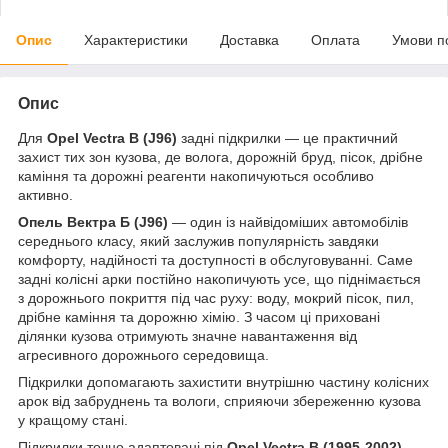
Опис
Характеристики
Доставка
Оплата
Умови п
Опис
Для
Opel Vectra B (J96)
задні підкрилки — це практичний
захист тих зон кузова, де волога, дорожній бруд, пісок, дрібне
каміння та дорожні реагенти накопичуються особливо
активно.
Опель Вектра Б (J96)
— один із найвідоміших автомобілів
середнього класу, який заслужив популярність завдяки
комфорту, надійності та доступності в обслуговуванні. Саме
задні колісні арки постійно накопичують усе, що піднімається
з дорожнього покриття під час руху: воду, мокрий пісок, пил,
дрібне каміння та дорожню хімію. З часом ці приховані
ділянки кузова отримують значне навантаження від
агресивного дорожнього середовища.
Підкрилки допомагають захистити внутрішню частину колісних
арок від забруднень та вологи, сприяючи збереженню кузова
у кращому стані.
Підкрилки точно адаптовані під
Opel Vectra B (1995-2002)
,