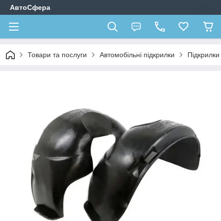
АвтоСфера
Товари та послуги
Автомобільні підкрилки
Підкрилк