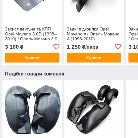
Захист двигуна та КПП
Задні підкрилки Opel
Захи
Opel Movano 3.0D (1998–
Movano A / Опель Мовано
Opel
2010) / Опель Мовано 3.0
A (1998-2010)
/ Оп
дизель
3 100
1 250
3 1
₴
₴/пара
Купити
Купити
Подібні товари компанії