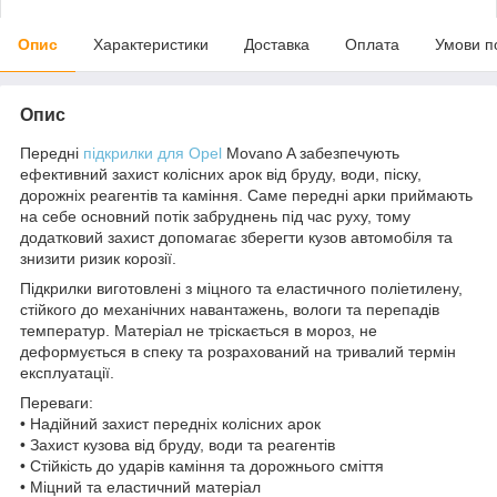
Опис
Характеристики
Доставка
Оплата
Умови п
Опис
Передні
підкрилки для Opel
Movano A забезпечують
ефективний захист колісних арок від бруду, води, піску,
дорожніх реагентів та каміння. Саме передні арки приймають
на себе основний потік забруднень під час руху, тому
додатковий захист допомагає зберегти кузов автомобіля та
знизити ризик корозії.
Підкрилки виготовлені з міцного та еластичного поліетилену,
стійкого до механічних навантажень, вологи та перепадів
температур. Матеріал не тріскається в мороз, не
деформується в спеку та розрахований на тривалий термін
експлуатації.
Переваги:
• Надійний захист передніх колісних арок
• Захист кузова від бруду, води та реагентів
• Стійкість до ударів каміння та дорожнього сміття
• Міцний та еластичний матеріал