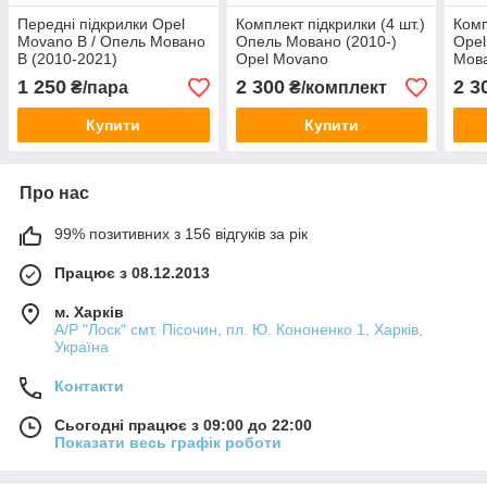
Передні підкрилки Opel
Комплект підкрилки (4 шт.)
Комп
Movano B / Опель Мовано
Опель Мовано (2010-)
Opel
B (2010-2021)
Opel Movano
Мова
1 250
2 300
2 3
₴/пара
₴/комплект
Купити
Купити
Про нас
99% позитивних з 156 відгуків за рік
Працює з 08.12.2013
м. Харків
А/Р "Лоск" смт. Пісочин, пл. Ю. Кононенко 1, Харків,
Україна
Контакти
Сьогодні працює з 09:00 до 22:00
Показати весь графік роботи