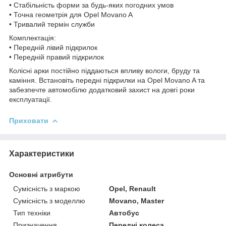
• Стабільність форми за будь-яких погодних умов
• Точна геометрія для Opel Movano A
• Тривалий термін служби
Комплектація:
• Передній лівий підкрилок
• Передній правий підкрилок
Колісні арки постійно піддаються впливу вологи, бруду та
каміння. Встановіть передні підкрилки на Opel Movano A та
забезпечте автомобілю додатковий захист на довгі роки
експлуатації.
Приховати
Характеристики
Основні атрибути
Сумісність з маркою
Opel, Renault
Сумісність з моделлю
Movano, Master
Тип техніки
Автобус
Призначення
Передні колеса