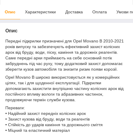
Опис
Характеристики
Доставка
Оплата
Умови п
Опис
Передні підкрилки призначені для Opel Movano B 2010-2021
років випуску та забезпечують ефективний захист колісних
арок від бруду, води, піску, каміння та дорожніх реагентів.
Саме передні арки приймають на себе основний потік
забруднень під час руху, тому додатковий захист допомагає
зберегти кузов автомобіля та знизити ризик появи корозії.
Opel Movano B широко використовується як у комерційних
цілях, так і для щоденної експлуатації. Підкрилки
допомагають захистити внутрішню частину колісних арок від
постійного впливу вологи та абразивних частинок,
продовжуючи термін служби кузова.
Переваги:
• Надійний захист передніх колісних арок
• Захист кузова від бруду, води та реагентів
• Стійкість до ударів каміння та дорожнього сміття
• Міцний та еластичний матеріал