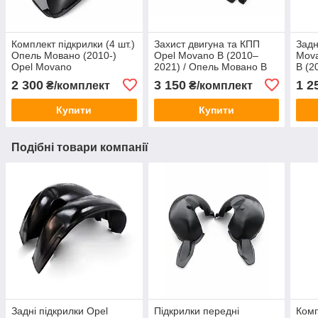
Комплект підкрилки (4 шт.)
Захист двигуна та КПП
Задн
Опель Мовано (2010-)
Opel Movano B (2010–
Mova
Opel Movano
2021) / Опель Мовано B
B (2
2 300
3 150
1 2
₴/комплект
₴/комплект
Купити
Купити
Подібні товари компанії
Задні підкрилки Opel
Підкрилки передні
Комп