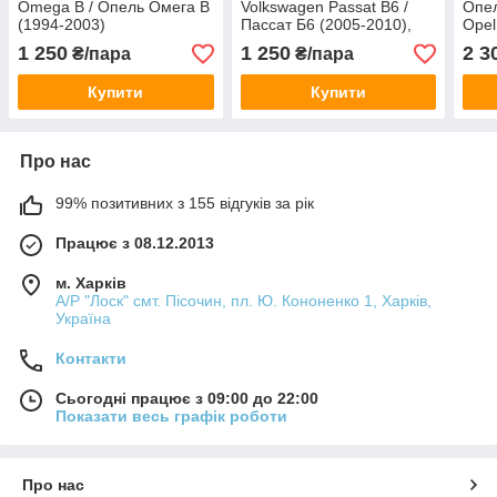
Omega B / Опель Омега B
Volkswagen Passat B6 /
Опел
(1994-2003)
Пассат Б6 (2005-2010),
Ope
пара
1 250
1 250
2 3
₴/пара
₴/пара
Купити
Купити
Про нас
99% позитивних з 155 відгуків за рік
Працює з 08.12.2013
м. Харків
А/Р "Лоск" смт. Пісочин, пл. Ю. Кононенко 1, Харків,
Україна
Контакти
Сьогодні працює з 09:00 до 22:00
Показати весь графік роботи
Про нас