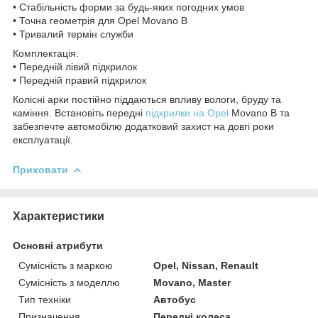
• Стабільність форми за будь-яких погодних умов
• Точна геометрія для Opel Movano B
• Тривалий термін служби
Комплектація:
• Передній лівий підкрилок
• Передній правий підкрилок
Колісні арки постійно піддаються впливу вологи, бруду та
каміння. Встановіть передні
підкрилки на Opel
Movano B та
забезпечте автомобілю додатковий захист на довгі роки
експлуатації.
Приховати
Характеристики
Основні атрибути
Сумісність з маркою
Opel, Nissan, Renault
Сумісність з моделлю
Movano, Master
Тип техніки
Автобус
Призначення
Передні колеса