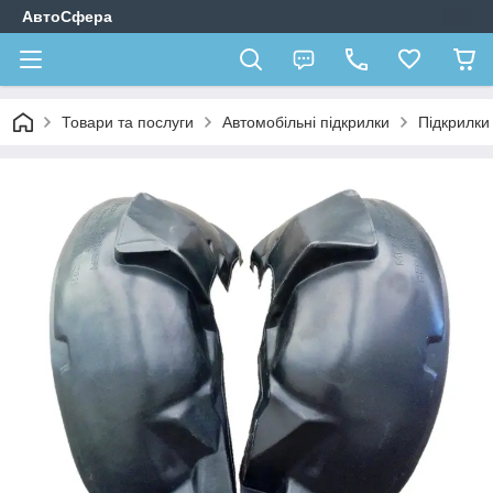
АвтоСфера
Товари та послуги
Автомобільні підкрилки
Підкрилк