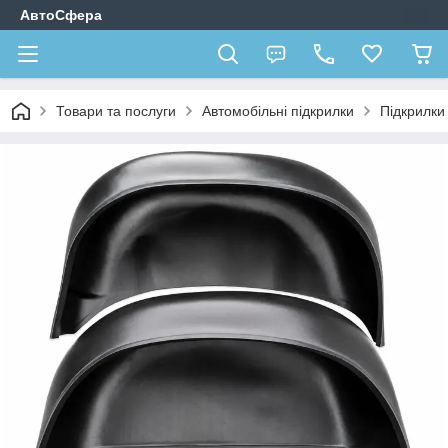
АвтоСфера
Товари та послуги
Автомобільні підкрилки
Підкрилк