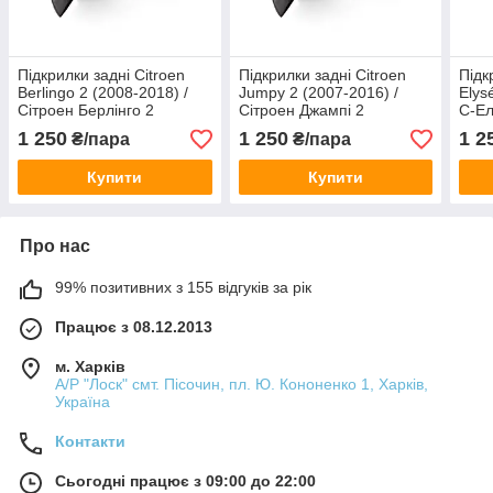
Підкрилки задні Citroen
Підкрилки задні Citroen
Підк
Berlingo 2 (2008-2018) /
Jumpy 2 (2007-2016) /
Elys
Сітроен Берлінго 2
Сітроен Джампі 2
С-Ел
1 250
1 250
1 2
₴/пара
₴/пара
Купити
Купити
Про нас
99% позитивних з 155 відгуків за рік
Працює з 08.12.2013
м. Харків
А/Р "Лоск" смт. Пісочин, пл. Ю. Кононенко 1, Харків,
Україна
Контакти
Сьогодні працює з 09:00 до 22:00