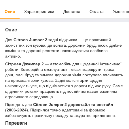
Опис
Характеристики
Доставка
Оплата
Умови п
Опис
Для
Citroen Jumper 2
задні підкрилки — це практичний
захист тих зон кузова, де волога, дорожній бруд, пісок, дрібне
каміння та дорожні реагенти накопичуються особливо
активно.
Сітроен Джампер 2
— автомобіль для щоденної інтенсивної
роботи. Комерційна експлуатація, міські маршрути, траса,
дощ, пил, бруд та зимова дорожня хімія поступово впливають
на приховані зони кузова. Задні колісні арки щодня
накопичують усе, що піднімається з дороги під час руху. Саме
ці ділянки роками працюють під постійним навантаженням
агресивного середовища.
Підходять для
Citroen Jumper 2 дорестайл та рестайл
(2006-2024)
. Підкрилки точно адаптовані за формою,
забезпечують правильну посадку та акуратне прилягання.
Переваги