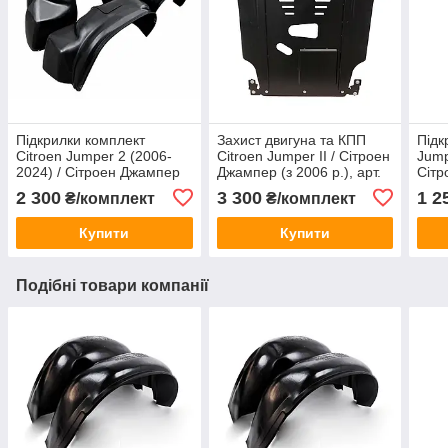
Підкрилки комплект
Захист двигуна та КПП
Підк
Citroen Jumper 2 (2006-
Citroen Jumper II / Сітроен
Jump
2024) / Сітроен Джампер
Джампер (з 2006 р.), арт.
Сітр
2, 4 шт
105/3, сталь 2 мм, ЩИТ
2 300
3 300
1 2
₴/комплект
₴/комплект
Купити
Купити
Подібні товари компанії