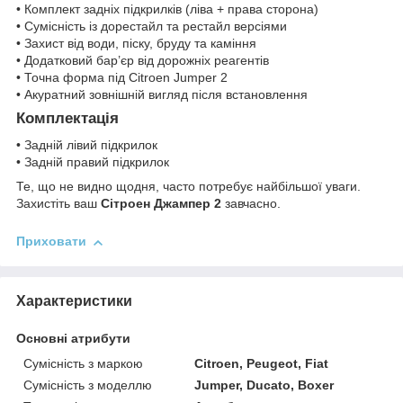
• Комплект задніх підкрилків (ліва + права сторона)
• Сумісність із дорестайл та рестайл версіями
• Захист від води, піску, бруду та каміння
• Додатковий бар’єр від дорожніх реагентів
• Точна форма під Citroen Jumper 2
• Акуратний зовнішній вигляд після встановлення
Комплектація
• Задній лівий підкрилок
• Задній правий підкрилок
Те, що не видно щодня, часто потребує найбільшої уваги.
Захистіть ваш
Сітроен Джампер 2
завчасно.
Приховати
Характеристики
Основні атрибути
Сумісність з маркою
Citroen, Peugeot, Fiat
Сумісність з моделлю
Jumper, Ducato, Boxer