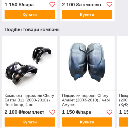
1 150
2 100
₴/пара
₴/комплект
Купити
Купити
Подібні товари компанії
Комплект підкрилків Chery
Підкрилки передні Chery
Підк
Eastar B11 (2003-2010) /
Amulet (2003-2010) / Чері
(200
Чері Істар, 4 шт
Амулет
(КуК
2 100
1 150
1 1
₴/комплект
₴/пара
Купити
Купити