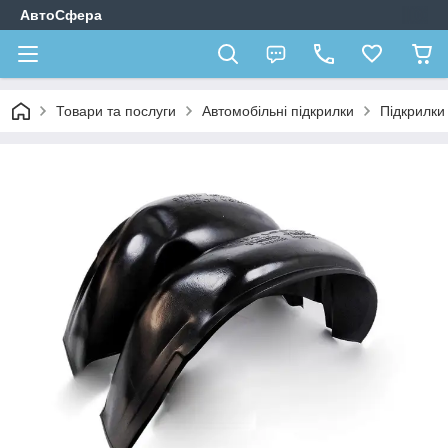
АвтоСфера
Товари та послуги
Автомобільні підкрилки
Підкрилк