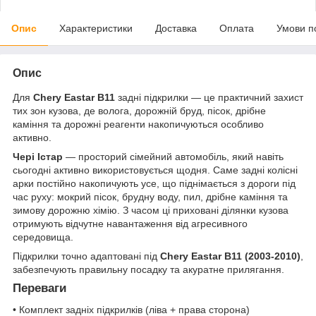
Опис
Характеристики
Доставка
Оплата
Умови п
Опис
Для
Chery Eastar B11
задні підкрилки — це практичний захист
тих зон кузова, де волога, дорожній бруд, пісок, дрібне
каміння та дорожні реагенти накопичуються особливо
активно.
Чері Істар
— просторий сімейний автомобіль, який навіть
сьогодні активно використовується щодня. Саме задні колісні
арки постійно накопичують усе, що піднімається з дороги під
час руху: мокрий пісок, брудну воду, пил, дрібне каміння та
зимову дорожню хімію. З часом ці приховані ділянки кузова
отримують відчутне навантаження від агресивного
середовища.
Підкрилки точно адаптовані під
Chery Eastar B11 (2003-2010)
,
забезпечують правильну посадку та акуратне прилягання.
Переваги
• Комплект задніх підкрилків (ліва + права сторона)