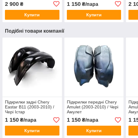
2 900
1 150
2 1
₴
₴/пара
Купити
Купити
Подібні товари компанії
Підкрилки задні Chery
Підкрилки передні Chery
Підк
Eastar B11 (2003-2010) /
Amulet (2003-2010) / Чері
Amul
Чері Істар
Амулет
Аму
1 150
1 150
1 1
₴/пара
₴/пара
Купити
Купити