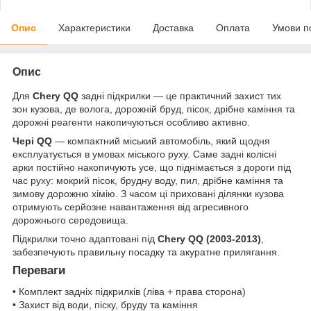
Опис
Характеристики
Доставка
Оплата
Умови п
Опис
Для
Chery QQ
задні підкрилки — це практичний захист тих
зон кузова, де волога, дорожній бруд, пісок, дрібне каміння та
дорожні реагенти накопичуються особливо активно.
Чері QQ
— компактний міський автомобіль, який щодня
експлуатується в умовах міського руху. Саме задні колісні
арки постійно накопичують усе, що піднімається з дороги під
час руху: мокрий пісок, брудну воду, пил, дрібне каміння та
зимову дорожню хімію. З часом ці приховані ділянки кузова
отримують серйозне навантаження від агресивного
дорожнього середовища.
Підкрилки точно адаптовані під
Chery QQ (2003-2013)
,
забезпечують правильну посадку та акуратне прилягання.
Переваги
• Комплект задніх підкрилків (ліва + права сторона)
• Захист від води, піску, бруду та каміння