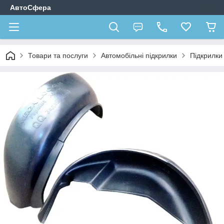
АвтоСфера
Товари та послуги
Автомобільні підкрилки
Підкрилк