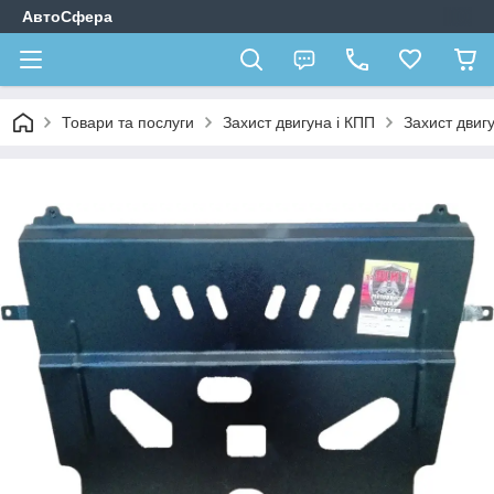
АвтоСфера
Товари та послуги
Захист двигуна і КПП
Захист двигу