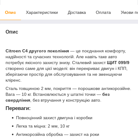
Опис
Характеристики
Доставка
Оплата
Умови п
Опис
Citroen C4 другого покоління
— це поєднання комфорту,
надійності та сучасних технологій. Але навіть таке авто
потребує якісного захисту знизу. Сталевий захист
ЩИТ 099/9
створено саме для цієї моделі: він перекриває двигун і КПП,
зберігаючи простір для обслуговування та не зменшуючи
кліренс.
Сталь товщиною 2 мм, покриття — порошкове антикорозійне.
Вага — 10 кг. Встановлюється у штатні точки —
без
свердління
, без втручання у конструкцію авто.
Переваги:
Повноцінний захист двигуна і коробки
Легка та міцна: 2 мм, 10 кг
Антикорозійна обробка — захист на роки