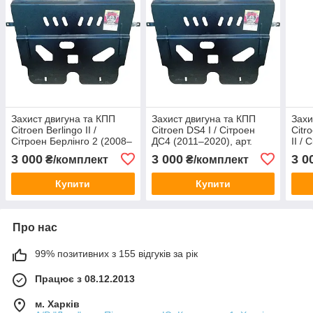
Захист двигуна та КПП
Захист двигуна та КПП
Захи
Citroen Berlingo II /
Citroen DS4 I / Сітроен
Citr
Сітроен Берлінго 2 (2008–
ДС4 (2011–2020), арт.
II /
2018), арт. 099/9, сталь 2
099/9, сталь 2 мм, ЩИТ
2 (з 
3 000
3 000
3 0
₴/комплект
₴/комплект
мм, ЩИТ
стал
Купити
Купити
Про нас
99% позитивних з 155 відгуків за рік
Працює з 08.12.2013
м. Харків