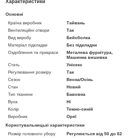
Характеристики
Основні
Країна виробник
Тайвань
Вентиляційні отвори
Так
Вид виробу
Бейсболка
Матеріал підкладки
Без підкладки
Оздоблення та прикраси
Металева фурнітура,
Машинна вишивка
Стать
Унісекс
Регулювання розміру
Так
Сезон
Весна/Осінь
Стан
Новий
Тип тканини
Бавовна
Вуха
Ні
Колір
Темно-синій
Виробник
Opel
Користувальницькі характеристики
Розмір головного убору
Регулюється від 50 до 62