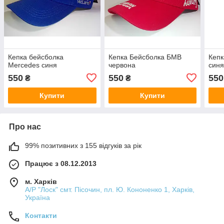
Кепка бейсболка
Кепка Бейсболка БМВ
Кеп
Mercedes синя
червона
син
550
550
550
₴
₴
Купити
Купити
Про нас
99% позитивних з 155 відгуків за рік
Працює з 08.12.2013
м. Харків
А/Р "Лоск" смт. Пісочин, пл. Ю. Кононенко 1, Харків,
Україна
Контакти