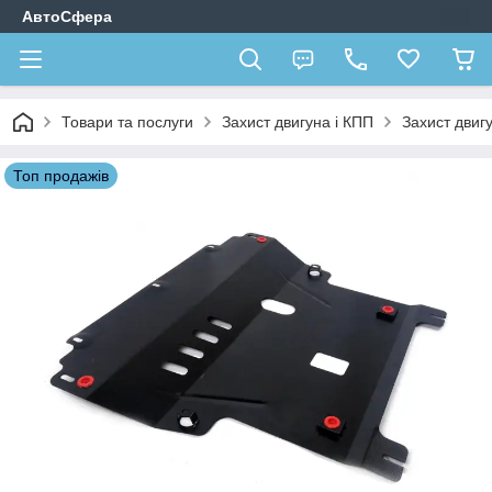
АвтоСфера
Товари та послуги
Захист двигуна і КПП
Захист двиг
Топ продажів