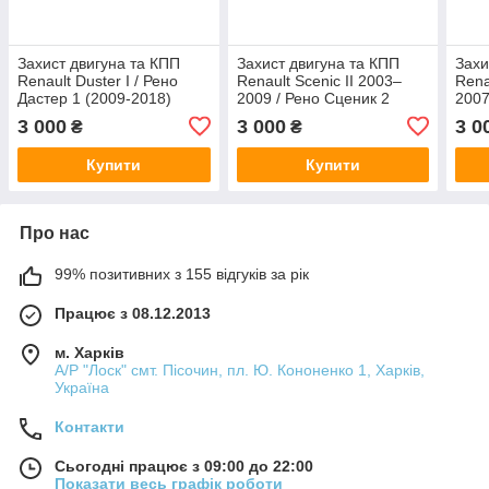
Захист двигуна та КПП
Захист двигуна та КПП
Захи
Renault Duster I / Рено
Renault Scеnic II 2003–
Rena
Дастер 1 (2009-2018)
2009 / Рено Сценик 2
2007
3 000
3 000
3 0
₴
₴
Купити
Купити
Про нас
99% позитивних з 155 відгуків за рік
Працює з 08.12.2013
м. Харків
А/Р "Лоск" смт. Пісочин, пл. Ю. Кононенко 1, Харків,
Україна
Контакти
Сьогодні працює з 09:00 до 22:00
Показати весь графік роботи