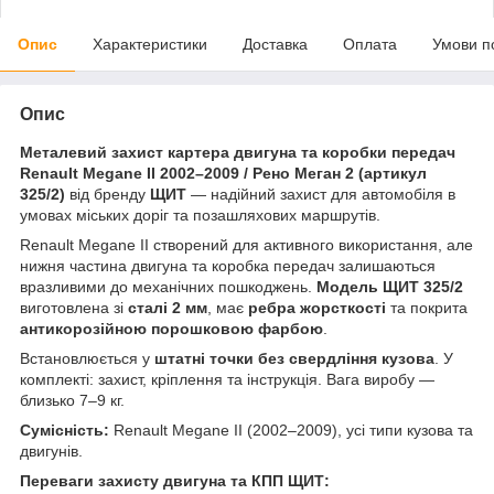
Опис
Характеристики
Доставка
Оплата
Умови п
Опис
Металевий захист картера двигуна та коробки передач
Renault Megane II 2002–2009 / Рено Меган 2 (артикул
325/2)
від бренду
ЩИТ
— надійний захист для автомобіля в
умовах міських доріг та позашляхових маршрутів.
Renault Megane II створений для активного використання, але
нижня частина двигуна та коробка передач залишаються
вразливими до механічних пошкоджень.
Модель ЩИТ 325/2
виготовлена зі
сталі 2 мм
, має
ребра жорсткості
та покрита
антикорозійною порошковою фарбою
.
Встановлюється у
штатні точки без свердління кузова
. У
комплекті: захист, кріплення та інструкція. Вага виробу —
близько 7–9 кг.
Сумісність:
Renault Megane II (2002–2009), усі типи кузова та
двигунів.
Переваги захисту двигуна та КПП ЩИТ: