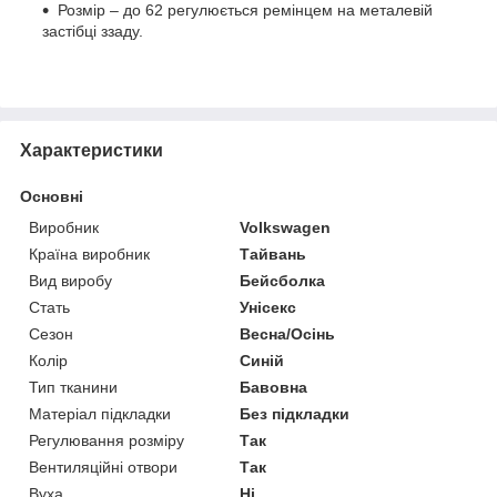
Розмір – до 62 регулюється ремінцем на металевій
застібці ззаду.
Характеристики
Основні
Виробник
Volkswagen
Країна виробник
Тайвань
Вид виробу
Бейсболка
Стать
Унісекс
Сезон
Весна/Осінь
Колір
Синій
Тип тканини
Бавовна
Матеріал підкладки
Без підкладки
Регулювання розміру
Так
Вентиляційні отвори
Так
Вуха
Ні