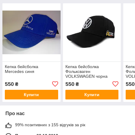
Кепка бейсболка
Кепка бейсболка
Кепк
Mercedes синя
Фольксваген
Фоль
VOLKSWAGEN чорна
VOL
550
550
550
₴
₴
Купити
Купити
Про нас
99% позитивних з 155 відгуків за рік