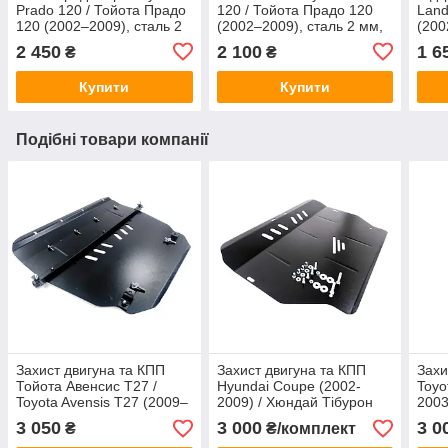
Prado 120 / Тойота Прадо
120 / Тойота Прадо 120
Land
120 (2002–2009), сталь 2
(2002–2009), сталь 2 мм,
(200
мм, ЩИТ, арт. 217/3
ЩИТ, арт. 215/3
Пра
2 450
2 100
1 6
₴
₴
Купити
Купити
Подібні товари компанії
Захист двигуна та КПП
Захист двигуна та КПП
Захи
Тойота Авенсис Т27 /
Hyundai Coupe (2002-
Toyo
Toyota Avensis T27 (2009–
2009) / Хюндай Тібурон
2003
2018), сталь 2 мм, ЩИТ,
купе, арт. 169, сталь 2 мм,
арт.
3 050
3 000
3 0
₴
₴/комплект
арт. 361
ЩИТ