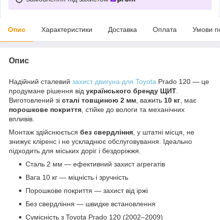
Опис
Характеристики
Доставка
Оплата
Умови п
Опис
Надійний сталевий
захист двигуна для Toyota
Prado 120 — це
продумане рішення від
українського бренду ЩИТ
.
Виготовлений зі
сталі товщиною 2 мм
, важить
10 кг
, має
порошкове покриття
, стійке до вологи та механічних
впливів.
Монтаж здійснюється
без свердління
, у штатні місця, не
знижує кліренс і не ускладнює обслуговування. Ідеально
підходить для міських доріг і бездоріжжя.
Сталь 2 мм — ефективний захист агрегатів
Вага 10 кг — міцність і зручність
Порошкове покриття — захист від іржі
Без свердління — швидке встановлення
Сумісність з Toyota Prado 120 (2002–2009)