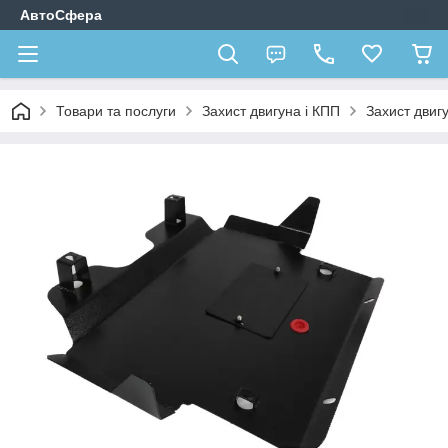
АвтоСфера
Товари та послуги
Захист двигуна і КПП
Захист двиг