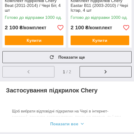
Комплект підкрилків Chery
Комплект підкрилків Chery
Beat (2011-2014) / Чері Біт, 4
Eastar B11 (2003-2010) / Чері
шт
Істар, 4 шт
Готово до відправки 1000 од.
Готово до відправки 1000 од.
2 100
2 100
₴/комплект
₴/комплект
Купити
Купити
Показати ще
1
/ 2
Застосування підкрилок Chery
Щоб вибрати відповідні підкрилки на Чері в інтернет-
магазині, важливо дотримуватись таких же правил, як і при
підборі автомобільних запчастин, що випускаються
Показати все
відповідно до технічних параметрів різних моделей авто. В
асортименті представлені підкрилки для різних років