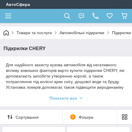
АвтоСфера
Товари та послуги
Автомобільні підкрилки
Підкрилк
Підкрилки CHERY
Для надійного захисту кузова автомобіля від негативного
впливу зовнішніх факторів варто купити підкрилки CHERY, які
допомагають запобігти утворенню корозії, а також
потраплянню під колісні арки снігу, дощової води та бруду.
Установка локерів допомагає також підвищити аеродинаміку
автомобіля, знизити шум і поліпшити зовнішні
Показати все
характеристики, тому вибирайте в каталозі підкрилки для
вашої моделі авто, що підходять за технічними параметрами.
Сортування
0
Фільтри