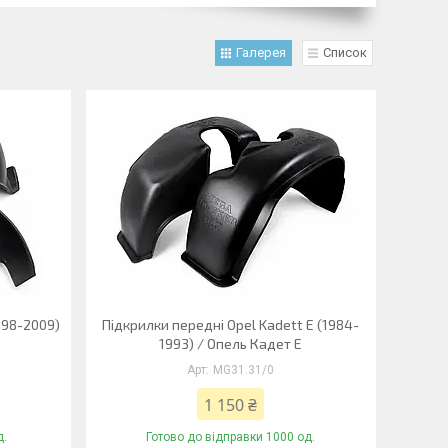
Галерея
Список
998-2009)
Підкрилки передні Opel Kadett E (1984-
1993) / Опель Кадет Е
MG31.31/0
1 150 ₴
д.
Готово до відправки 1000 од.