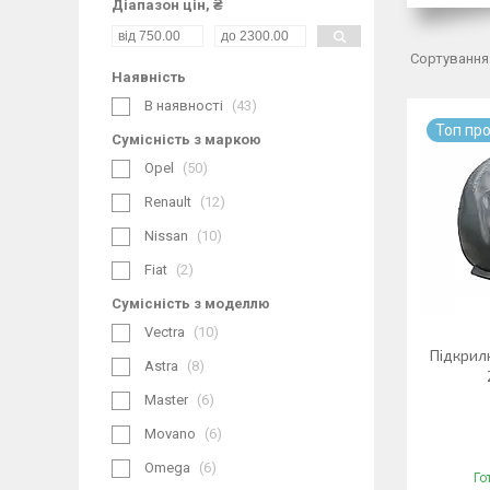
Діапазон цін, ₴
Наявність
В наявності
43
Топ пр
Сумісність з маркою
Opel
50
Renault
12
Nissan
10
Fiat
2
Сумісність з моделлю
Vectra
10
Підкрилк
Astra
8
Master
6
Movano
6
Omega
6
Го