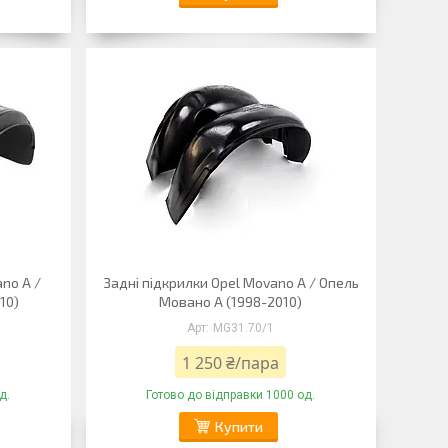
no A /
Задні підкрилки Opel Movano A / Опель
10)
Мовано A (1998-2010)
MG31.70/1
1 250 ₴/пара
д.
Готово до відправки 1000 од.
Купити