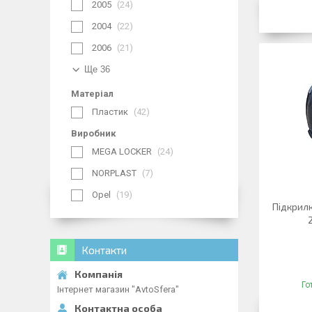
2005
24
2004
22
2006
21
Ще 36
Матеріал
Пластик
42
Виробник
MEGA LOCKER
24
NORPLAST
7
Opel
19
Підкрилк
Контакти
Го
Інтернет магазин "AvtoSfera"