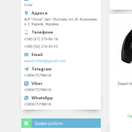
Олег
А/Р "Лоск" смт. Пісочин, пл. Ю. Кононенк
о 1, Харків, Україна
+380 (67) 579-86-18
+380 (50) 276-45-35
asavtosfera@gmail.com
+380675798618
Задні п
+380675798618
+380675798618
Го
Графік роботи