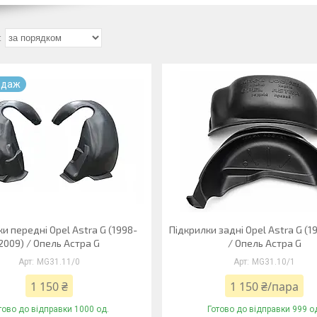
одаж
и передні Opel Astra G (1998-
Підкрилки задні Opel Astra G (1
2009) / Опель Астра G
/ Опель Астра G
MG31.11/0
MG31.10/1
1 150 ₴
1 150 ₴/пара
тово до відправки 1000 од.
Готово до відправки 999 о