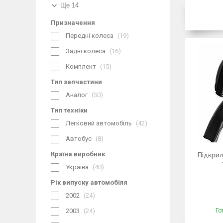
Ще 14
Призначення
Передні колеса
19
Задні колеса
16
Комплект
15
Тип запчастини
Аналог
50
Тип техніки
Легковий автомобіль
42
Автобус
8
Країна виробник
Підкрил
Україна
40
Рік випуску автомобіля
2002
24
2003
24
Го