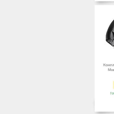
Компле
Мов
Го