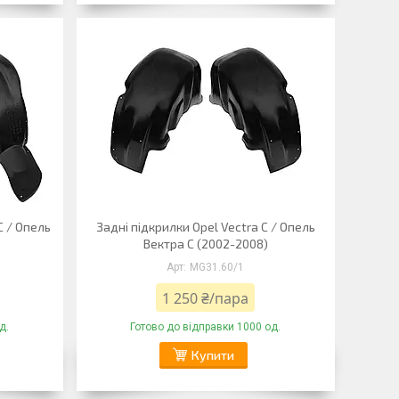
C / Опель
Задні підкрилки Opel Vectra C / Опель
Вектра C (2002-2008)
MG31.60/1
1 250 ₴/пара
д.
Готово до відправки 1000 од.
Купити