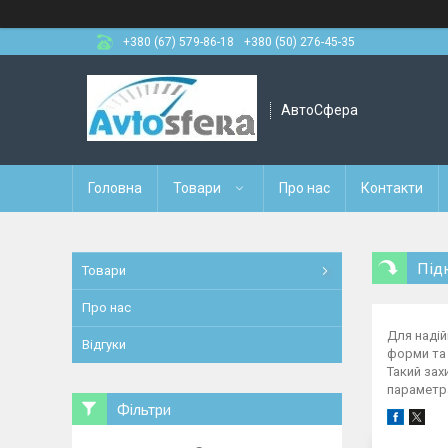
+380 (67) 579-86-18
+380 (50) 276-45-35
АвтоСфера
Головна
Товари
Про нас
Контакти
Під
Товари
Про нас
Для надій
Відгуки
форми та 
Такий зах
параметра
Фільтри