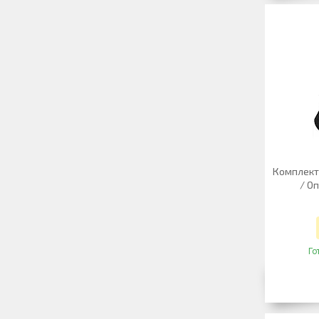
Комплект 
/ О
Го