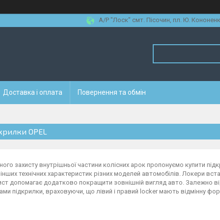
А/Р "Лоск" смт. Пісочин, пл. Ю. Кононенк
Доставка і оплата
Повернення та обмін
крилки OPEL
ного захисту внутрішньої частини колісних арок пропонуємо купити під
інших технічних характеристик різних моделей автомобілів. Локери вст
ист допомагає додатково покращити зовнішній вигляд авто. Залежно від
ми підкрилки, враховуючи, що лівий і правий locker мають відмінну фор