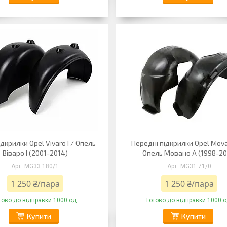
ідкрилки Opel Vivaro I / Опель
Передні підкрилки Opel Mova
Віваро I (2001-2014)
Опель Мовано A (1998-20
MG33.180/1
MG31.71/0
1 250 ₴/пара
1 250 ₴/пара
тово до відправки 1000 од.
Готово до відправки 1000 о
Купити
Купити