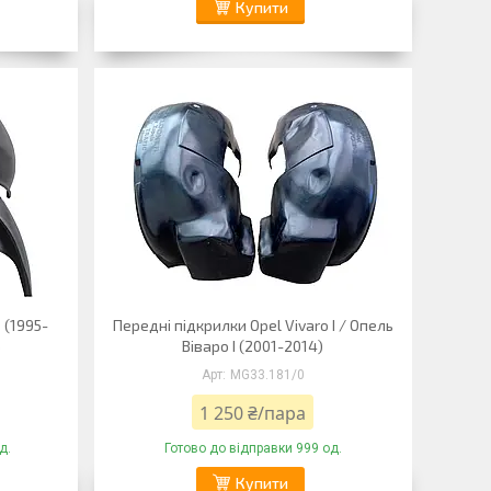
Купити
 (1995-
Передні підкрилки Opel Vivaro I / Опель
Б
Віваро I (2001-2014)
MG33.181/0
1 250 ₴/пара
д.
Готово до відправки 999 од.
Купити