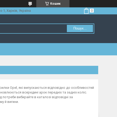
Кошик
о 1, Харків, Україна
Пошук...
крилки Opel, які випускаються відповідно до особливостей
ановлюються всередині арок передніх та задніх коліс.
 потреби вибирайте в каталозі відповідні за
му й вигини.