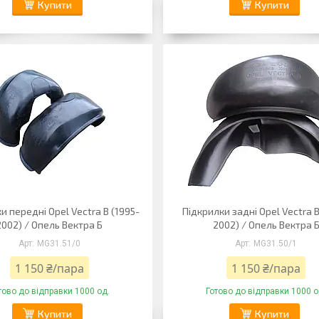
Купити
Купити
и передні Opel Vectra B (1995-
Підкрилки задні Opel Vectra B
2002) / Опель Вектра Б
2002) / Опель Вектра 
MG31.51/0
MG31.50/1
1 150 ₴/пара
1 150 ₴/пара
тово до відправки 1000 од.
Готово до відправки 1000 о
Купити
Купити