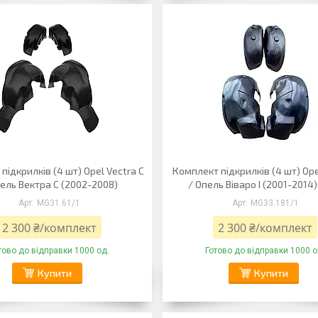
підкрилків (4 шт) Opel Vectra C
Комплект підкрилків (4 шт) Opel
пель Вектра C (2002-2008)
/ Опель Віваро I (2001-2014)
MG31.61/1
MG33.181/1
2 300 ₴/комплект
2 300 ₴/комплект
тово до відправки 1000 од.
Готово до відправки 1000 о
Купити
Купити