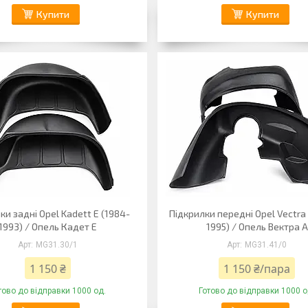
Купити
Купити
ки задні Opel Kadett E (1984-
Підкрилки передні Opel Vectra 
1993) / Опель Кадет Е
1995) / Опель Вектра А
MG31.30/1
MG31.41/0
1 150 ₴
1 150 ₴/пара
тово до відправки 1000 од.
Готово до відправки 1000 о