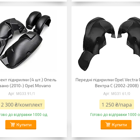
кт підкрилки (4 шт.) Опель
Передні підкрилки Opel Vectra 
ано (2010-) Opel Movano
Вектра C (2002-2008)
MG33.91/1
MG31.61/0
2 300 ₴/комплект
1 250 ₴/пара
тово до відправки 1000 од.
Готово до відправки 1000 о
Купити
Купити